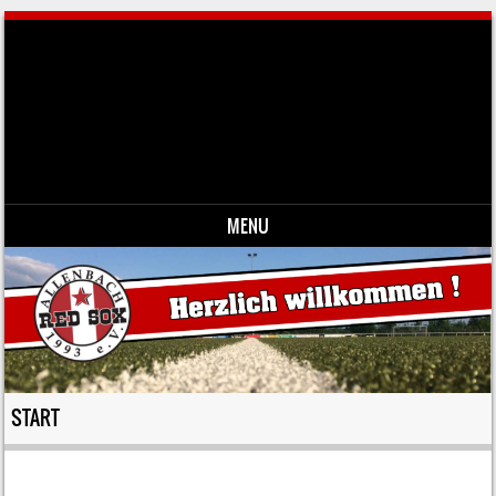
Red Sox Allenbach 1993 e.V.-
Fussballverein
Red Sox Allenbach-Fussball ist unsere Leidenschaft
MENU
Skip to content
START